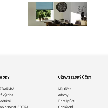
ÝHODY
UŽIVATELSKÝ ÚČET
 ZDARMA!
Můj účet
á výroba
Adresy
produktů
Detaily účtu
společnosti ISOTRA
Odhlášení