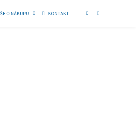
VŠE O NÁKUPU
KONTAKT
Postranní panel obchodu
Více informací
U