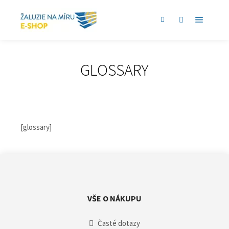
Hlavní 
Postranní panel obc
Více informac
GLOSSARY
[glossary]
VŠE O NÁKUPU
Časté dotazy